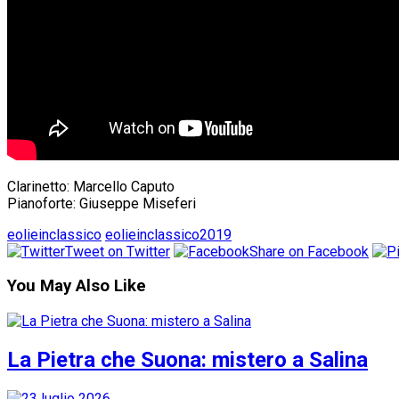
Clarinetto: Marcello Caputo
Pianoforte: Giuseppe Miseferi
eolieinclassico
eolieinclassico2019
Tweet on Twitter
Share on Facebook
You May Also Like
La Pietra che Suona: mistero a Salina