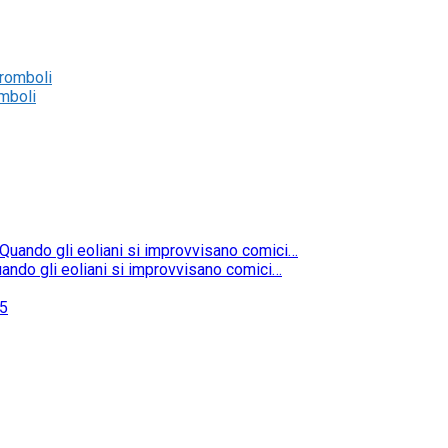
omboli
ando gli eoliani si improvvisano comici…