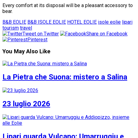
Every comfort at its disposal will be a pleasant accessory to
bear.
B&B EOLIE
B&B ISOLE EOLIE
HOTEL EOLIE
isole eolie
lipari
tourism
travel
Tweet on Twitter
Share on Facebook
Pinterest
You May Also Like
La Pietra che Suona: mistero a Salina
23 luglio 2026
Lipari guarda Vulcano: Umarruggiu e