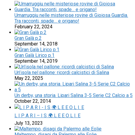
Umarruggiu nelle misteriose rovine di Gioiosa Guardia.
Tra racconti, spade… e origano!
February 22, 2024
Gran Galà p.2
September 14, 2018
Gran Galà Lirico p.1
September 14, 2019
Un’isola nel pallone: ricordi calcistici di Salina
May 22, 2025
Un derby, una storia. Lipari Salina 3-5 Serie C2 Calcio a 5
October 22, 2014
L I P A R I – I S 🌍 L E E O L I. E
July 13, 2023
Maltempo, disagi da Palermo alle Eolie