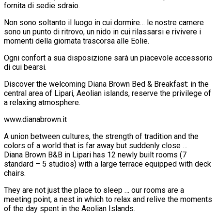
fornita di sedie sdraio.
Non sono soltanto il luogo in cui dormire… le nostre camere
sono un punto di ritrovo, un nido in cui rilassarsi e rivivere i
momenti della giornata trascorsa alle Eolie.
Ogni confort a sua disposizione sarà un piacevole accessorio
di cui bearsi.
Discover the welcoming Diana Brown Bed & Breakfast: in the
central area of ​​Lipari, Aeolian islands, reserve the privilege of
a relaxing atmosphere.
www.dianabrown.it
A union between cultures, the strength of tradition and the
colors of a world that is far away but suddenly close …
Diana Brown B&B in Lipari has 12 newly built rooms (7
standard – 5 studios) with a large terrace equipped with deck
chairs.
They are not just the place to sleep … our rooms are a
meeting point, a nest in which to relax and relive the moments
of the day spent in the Aeolian Islands.