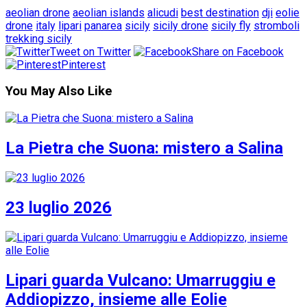
aeolian drone
aeolian islands
alicudi
best destination
dji
eolie
drone
italy
lipari
panarea
sicily
sicily drone
sicily fly
stromboli
trekking sicily
Tweet on Twitter
Share on Facebook
Pinterest
You May Also Like
La Pietra che Suona: mistero a Salina
23 luglio 2026
Lipari guarda Vulcano: Umarruggiu e
Addiopizzo, insieme alle Eolie