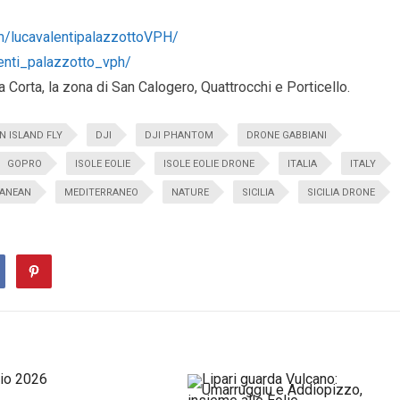
m/lucavalentipalazzottoVPH/
enti_palazzotto_vph/
ina Corta, la zona di San Calogero, Quattrocchi e Porticello.
N ISLAND FLY
DJI
DJI PHANTOM
DRONE GABBIANI
GOPRO
ISOLE EOLIE
ISOLE EOLIE DRONE
ITALIA
ITALY
RANEAN
MEDITERRANEO
NATURE
SICILIA
SICILIA DRONE