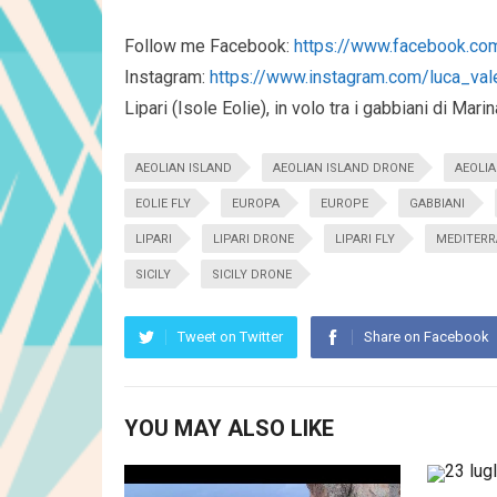
Follow me Facebook:
https://www.facebook.co
Instagram:
https://www.instagram.com/luca_val
Lipari (Isole Eolie), in volo tra i gabbiani di Mar
AEOLIAN ISLAND
AEOLIAN ISLAND DRONE
AEOLIA
EOLIE FLY
EUROPA
EUROPE
GABBIANI
LIPARI
LIPARI DRONE
LIPARI FLY
MEDITER
SICILY
SICILY DRONE
Tweet on Twitter
Share on Facebook
YOU MAY ALSO LIKE