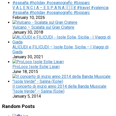
V A L E N C I A – E S P A N A 🇪🇸💃 #travel #valencia
#españa #holiday #oceanografic #bioparc
February 10, 2026
Vulcano – Scalata sul Gran Cratere
January 30, 2018
ALICUDI e FILICUDI – Isole Eolie, Sicilia – I Viaggi di
Giada
January 30, 2021
ProLoco Isole Eolie Lipari
June 18, 2015
Il concerto di inizio anno 2014 della Banda Musicale
“Isola Verde” – Salina (Eolie)
January 5, 2014
Random Posts