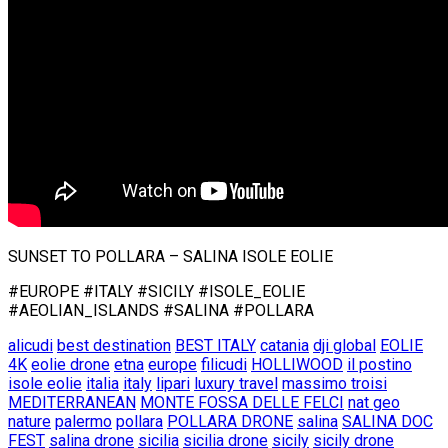
SUNSET TO POLLARA – SALINA ISOLE EOLIE
#EUROPE #ITALY #SICILY #ISOLE_EOLIE
#AEOLIAN_ISLANDS #SALINA #POLLARA
alicudi
best destination
BEST ITALY
catania
dji global
EOLIE
4K
eolie drone
etna
europe
filicudi
HOLLIWOOD
il postino
isole eolie
italia
italy
lipari
luxury travel
massimo troisi
MEDITERRANEAN
MONTE FOSSA DELLE FELCI
nat geo
nature
palermo
pollara
POLLARA DRONE
salina
SALINA DOC
FEST
salina drone
sicilia
sicilia drone
sicily
sicily drone