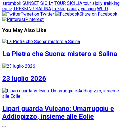
stromboli
SUNSET SICILY
TOUR SICILIA
tour sicily
trekking
eolie
TREKKING SALINA
trekking sicily
vulcano
WILD
Tweet on Twitter
Share on Facebook
Pinterest
You May Also Like
La Pietra che Suona: mistero a Salina
23 luglio 2026
Lipari guarda Vulcano: Umarruggiu e
Addiopizzo, insieme alle Eolie