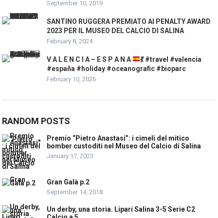
September 10, 2019
SANTINO RUGGERA PREMIATO AI PENALTY AWARD
2023 PER IL MUSEO DEL CALCIO DI SALINA
February 8, 2024
V A L E N C I A – E S P A N A
💃
#travel #valencia
#españa #holiday #oceanografic #bioparc
February 10, 2026
RANDOM POSTS
Premio “Pietro Anastasi”: i cimeli del mitico
bomber custoditi nel Museo del Calcio di Salina
January 17, 2023
Gran Galà p.2
September 14, 2018
Un derby, una storia. Lipari Salina 3-5 Serie C2
Calcio a 5