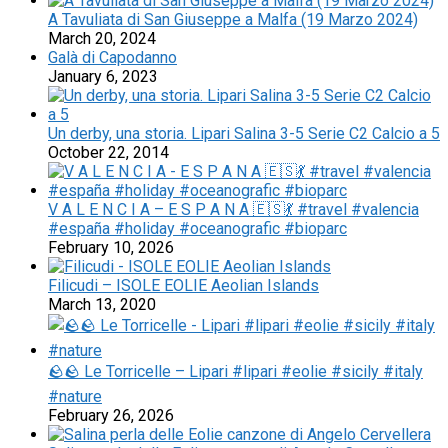
A Tavuliata di San Giuseppe a Malfa (19 Marzo 2024)
March 20, 2024
Galà di Capodanno
January 6, 2023
Un derby, una storia. Lipari Salina 3-5 Serie C2 Calcio a 5
October 22, 2014
V A L E N C I A – E S P A N A 🇪🇸💃 #travel #valencia
#españa #holiday #oceanografic #bioparc
February 10, 2026
Filicudi – ISOLE EOLIE Aeolian Islands
March 13, 2020
🪨🪨 Le Torricelle – Lipari #lipari #eolie #sicily #italy
#nature
February 26, 2026