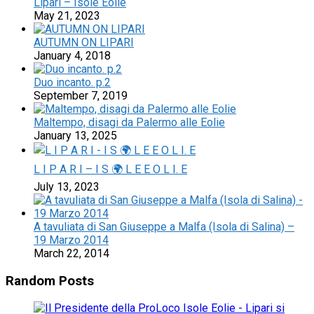
Lipari – Isole Eolie
May 21, 2023
AUTUMN ON LIPARI
January 4, 2018
Duo incanto. p.2
September 7, 2019
Maltempo, disagi da Palermo alle Eolie
January 13, 2025
L I P A R I – I S 🌍 L E E O L I. E
July 13, 2023
A tavuliata di San Giuseppe a Malfa (Isola di Salina) –
19 Marzo 2014
March 22, 2014
Random Posts