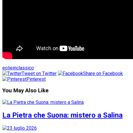
eolieinclassico
Tweet on Twitter
Share on Facebook
Pinterest
You May Also Like
La Pietra che Suona: mistero a Salina