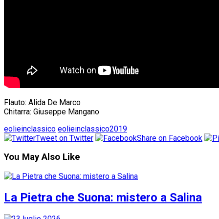
Flauto: Alida De Marco
Chitarra: Giuseppe Mangano
eolieinclassico
eolieinclassico2019
Tweet on Twitter
Share on Facebook
You May Also Like
La Pietra che Suona: mistero a Salina