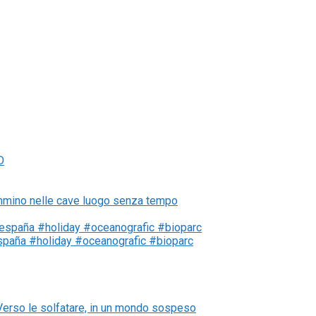
cammino nelle cave luogo senza tempo
#españa #holiday #oceanografic #bioparc