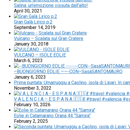
Salina: un’emozione vissuta dall’alto!
April 30, 2021
Gran Galà Lirico p.2
September 14, 2019
Vulcano – Scalata sul Gran Cratere
January 30, 2018
VULCANO – ISOLE EOLIE
March 6, 2023
–BUONGIORNO EOLIE ——-CON–SasàSANTOMAURO
January 6, 2023
Prima puntata: Umarruggiu a Caolino, isola di Lipari. In 
November 3, 2022
V A L E N C I A – E S P A N A 🇪🇸💃 #travel #valencia 
February 10, 2026
Eolie in Catamarano Orana 44 “Samira”
February 2, 2025