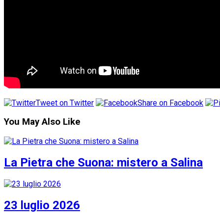
Tweet on Twitter
Share on Facebook
You May Also Like
La Pietra che Suona: mistero a Salina
23 luglio 2026