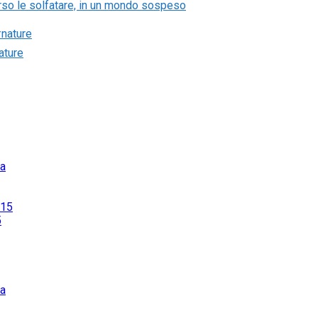
erso le solfatare, in un mondo sospeso
ature
5