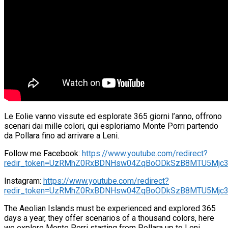
Le Eolie vanno vissute ed esplorate 365 giorni l’anno, offrono
scenari dai mille colori, qui esploriamo Monte Porri partendo
da Pollara fino ad arrivare a Leni.
Follow me Facebook:
https://www.youtube.com/redirect?
redir_token=UzRMhZ0RxBDNHsw04ZqBoODkSzB8MTU5Mjc3MDI
Instagram:
https://www.youtube.com/redirect?
redir_token=UzRMhZ0RxBDNHsw04ZqBoODkSzB8MTU5Mjc3MDI
The Aeolian Islands must be experienced and explored 365
days a year, they offer scenarios of a thousand colors, here
we explore Monte Porri starting from Pollara up to Leni.