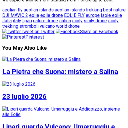
aeolian fly
aeolian islands
aeolian islands trekking
best nature
DJI MAVIC 2
eolie
eolie drone
EOLIE FLY
europe
isole eolie
italia
italy
lipari
nature drone
salina
sicily
sicily drone
sicily
trekking
stromboli
vulcano
world drone
Tweet on Twitter
Share on Facebook
Pinterest
You May Also Like
La Pietra che Suona: mistero a Salina
23 luglio 2026
Lipari guarda Vulcano: Umarruggiu e