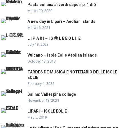
Pasta eoliana ai verdi sapori p. 1 di 3
March 20, 2020
A new day in Lipari – Aeolian Islands
March 6, 2021
L I P A R I – I S 🌍 L E E O L I. E
July 13, 2023
Vulcano – Isole Eolie Aeolian Islands
October 13, 2018
TARDES DE MUSICA E NOTIZIARIO DELLE ISOLE
EOLIE
February 1, 2025
Salina: Vallespina collage
November 13, 2021
LIPARI – ISOLE EOLIE
May 5, 2019
La tavuliata di San Giuseppe del primo maggio a