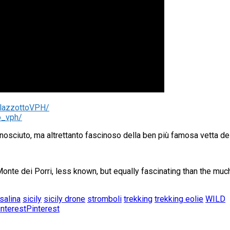
alazzottoVPH/
o_vph/
nosciuto, ma altrettanto fascinoso della ben più famosa vetta del
 Monte dei Porri, less known, but equally fascinating than the m
salina
sicily
sicily drone
stromboli
trekking
trekking eolie
WILD
Pinterest