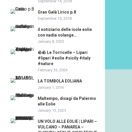
September 14, 2018
Gran Galà Lirico p.8
September 15, 2018
il notiziario delle isole eolie
con nadia solange…
January 8, 2023
🪨🪨 Le Torricelle – Lipari
#lipari #eolie #sicily #italy
#nature
February 26, 2026
LA TOMBOLA EOLIANA
January 1, 2016
Maltempo, disagi da Palermo
alle Eolie
January 13, 2025
UN VOLO ALLE EOLIE | LIPARI –
VULCANO – PANAREA –