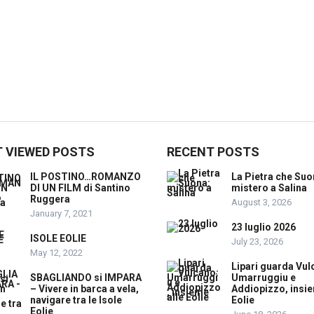
 VIEWED POSTS
RECENT POSTS
IL POSTINO…ROMANZO
La Pietra che Suo
DI UN FILM di Santino
mistero a Salina
Ruggera
August 3, 2026
January 7, 2021
23 luglio 2026
ISOLE EOLIE
July 23, 2026
May 12, 2022
Lipari guarda Vul
SBAGLIANDO si IMPARA
Umarruggiu e
– Vivere in barca a vela,
Addiopizzo, insie
navigare tra le Isole
Eolie
Eolie