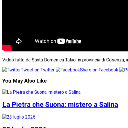
Video fatto da Santa Domenica Talao, in provincia di Cosenza, in 
Tweet on Twitter
Share on Facebook
You May Also Like
La Pietra che Suona: mistero a Salina