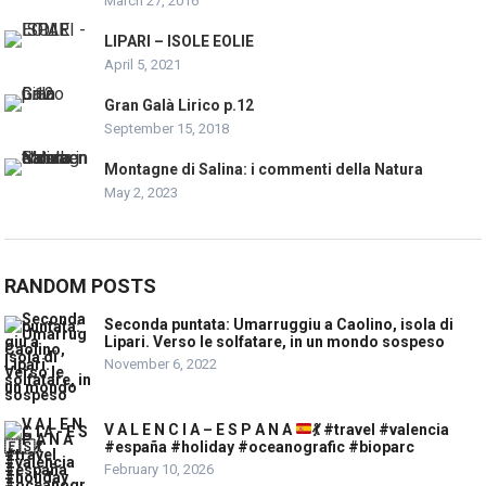
March 27, 2016
LIPARI – ISOLE EOLIE
April 5, 2021
Gran Galà Lirico p.12
September 15, 2018
Montagne di Salina: i commenti della Natura
May 2, 2023
RANDOM POSTS
Seconda puntata: Umarruggiu a Caolino, isola di
Lipari. Verso le solfatare, in un mondo sospeso
November 6, 2022
V A L E N C I A – E S P A N A
💃
#travel #valencia
#españa #holiday #oceanografic #bioparc
February 10, 2026